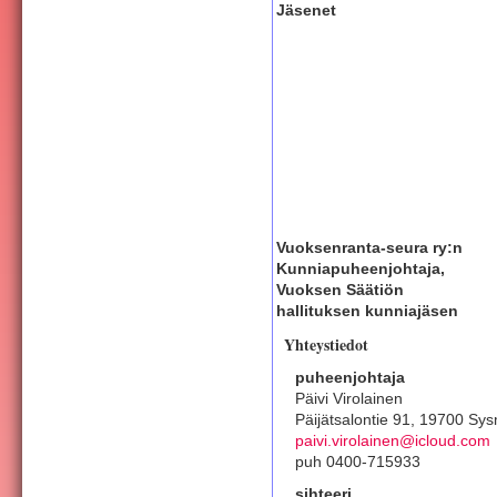
Jäsenet
Vuoksenranta-seura ry:n
Kunniapuheenjohtaja,
Vuoksen Säätiön
hallituksen kunniajäsen
Yhteystiedot
puheenjohtaja
Päivi Virolainen
Päijätsalontie 91, 19700 Sy
paivi.virolainen@icloud.com
puh 0400-715933
sihteeri