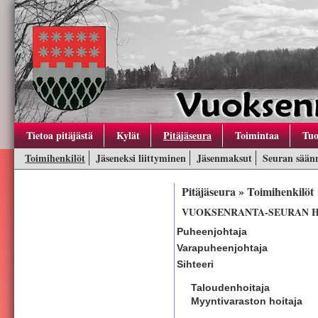
Tietoa pitäjästä
Kylät
Pitäjäseura
Toimintaa
Tuo
Toimihenkilöt
Jäseneksi liittyminen
Jäsenmaksut
Seuran sään
Pitäjäseura » Toimihenkilöt
VUOKSENRANTA-SEURAN HA
Puheenjohtaja
Varapuheenjohtaja
Sihteeri
Taloudenhoitaja
Myyntivaraston hoitaja