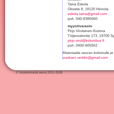
Taina Eskola
Oksatie 8, 18120 Heinola
eskola.taina@gmail.com
puh. 040-8385660
myyntivarasto
Pirjo Virolainen-Kuisma
Töijensalontie 173, 19700 
pirjo.virol@kolumbus.fi
puh. 0400-605562
Materiaalia seuran kotisivulle j
vuoksen.verkko@gmail.com
© Vuoksenranta seura 2011-2026